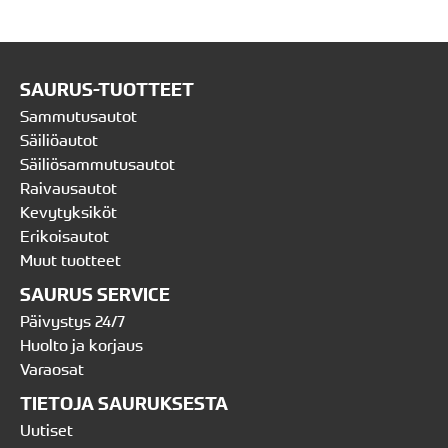
SAURUS-TUOTTEET
Sammutusautot
Säiliöautot
Säiliösammutusautot
Raivausautot
Kevytyksiköt
Erikoisautot
Muut tuotteet
SAURUS SERVICE
Päivystys 24/7
Huolto ja korjaus
Varaosat
TIETOJA SAURUKSESTA
Uutiset