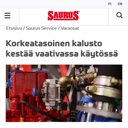
FI
EN
Etusivu
/
Saurus Service
/
Varaosat
Korkeatasoinen kalusto
kestää vaativassa käytössä