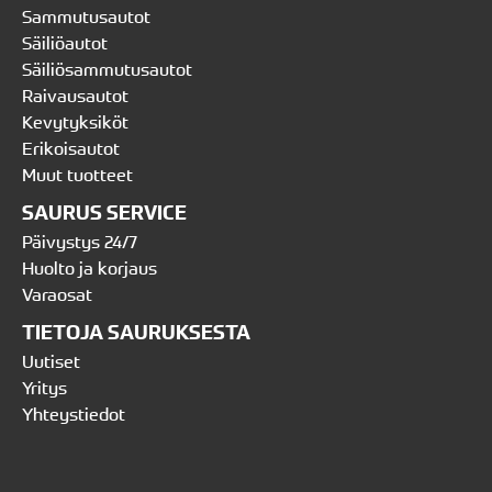
Sammutusautot
Säiliöautot
Säiliösammutusautot
Raivausautot
Kevytyksiköt
Erikoisautot
Muut tuotteet
SAURUS SERVICE
Päivystys 24/7
Huolto ja korjaus
Varaosat
TIETOJA SAURUKSESTA
Uutiset
Yritys
Yhteystiedot