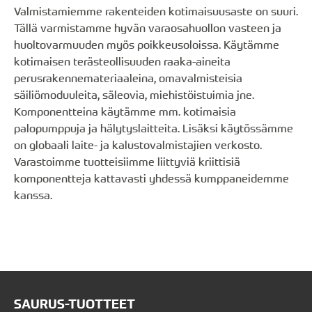
Valmistamiemme rakenteiden kotimaisuusaste on suuri.
Tällä varmistamme hyvän varaosahuollon vasteen ja
huoltovarmuuden myös poikkeusoloissa. Käytämme
kotimaisen terästeollisuuden raaka-aineita
perusrakennemateriaaleina, omavalmisteisia
säiliömoduuleita, säleovia, miehistöistuimia jne.
Komponentteina käytämme mm. kotimaisia
palopumppuja ja hälytyslaitteita. Lisäksi käytössämme
on globaali laite- ja kalustovalmistajien verkosto.
Varastoimme tuotteisiimme liittyviä kriittisiä
komponentteja kattavasti yhdessä kumppaneidemme
kanssa.
SAURUS-TUOTTEET