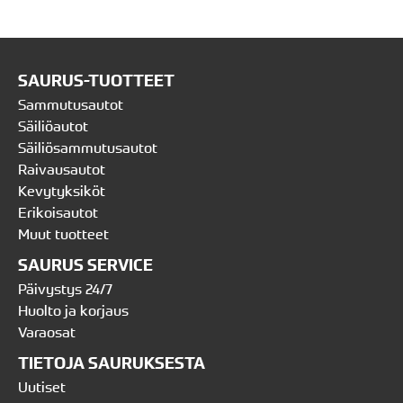
SAURUS-TUOTTEET
Sammutusautot
Säiliöautot
Säiliösammutusautot
Raivausautot
Kevytyksiköt
Erikoisautot
Muut tuotteet
SAURUS SERVICE
Päivystys 24/7
Huolto ja korjaus
Varaosat
TIETOJA SAURUKSESTA
Uutiset