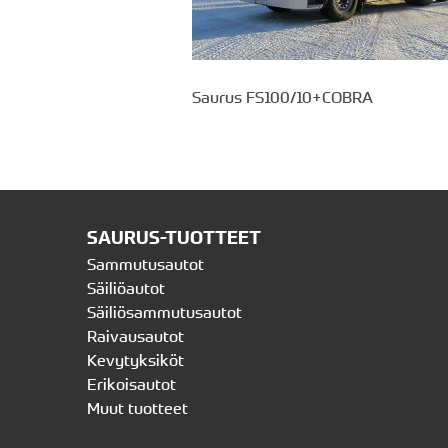
Saurus FS100/10+COBRA
SAURUS-TUOTTEET
Sammutusautot
Säiliöautot
Säiliösammutusautot
Raivausautot
Kevytyksiköt
Erikoisautot
Muut tuotteet