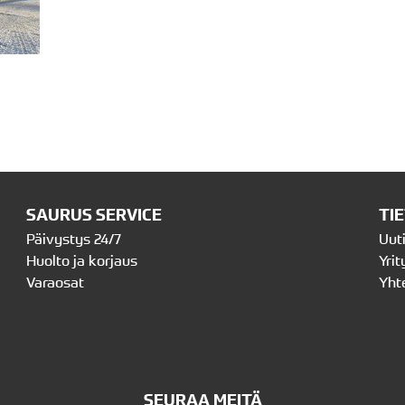
SAURUS SERVICE
TI
Päivystys 24/7
Uut
Huolto ja korjaus
Yrit
Varaosat
Yht
SEURAA MEITÄ