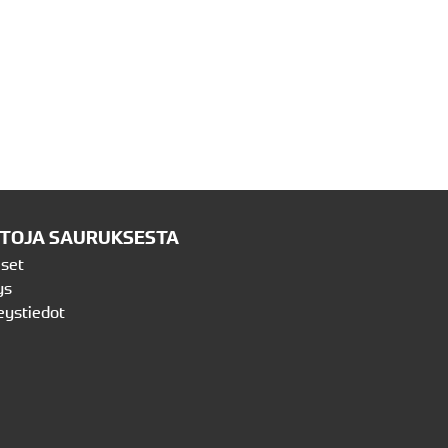
ETOJA SAURUKSESTA
iset
ys
eystiedot