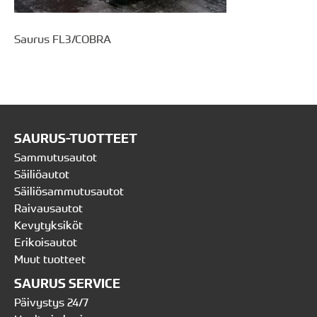
Saurus FL3/COBRA
SAURUS-TUOTTEET
Sammutusautot
Säiliöautot
Säiliösammutusautot
Raivausautot
Kevytyksiköt
Erikoisautot
Muut tuotteet
SAURUS SERVICE
Päivystys 24/7