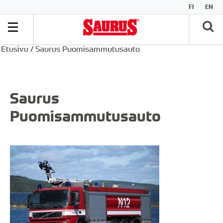
FI
EN
Etusivu
/
Saurus Puomisammutusauto
Saurus
Puomisammutusauto