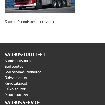
Saurus Puomisammutusauto
SAURUS-TUOTTEET
Sammutusautot
Säiliöautot
Säiliösammutusautot
Raivausautot
Kevytyksiköt
Erikoisautot
Muut tuotteet
SAURUS SERVICE