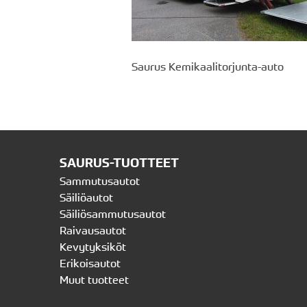
Saurus Kemikaalitorjunta-auto
SAURUS-TUOTTEET
Sammutusautot
Säiliöautot
Säiliösammutusautot
Raivausautot
Kevytyksiköt
Erikoisautot
Muut tuotteet