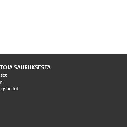
ETOJA SAURUKSESTA
iset
ys
eystiedot