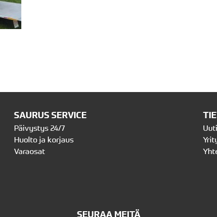
SAURUS SERVICE
TI
Päivystys 24/7
Uut
Huolto ja korjaus
Yrit
Varaosat
Yht
SEURAA MEITÄ