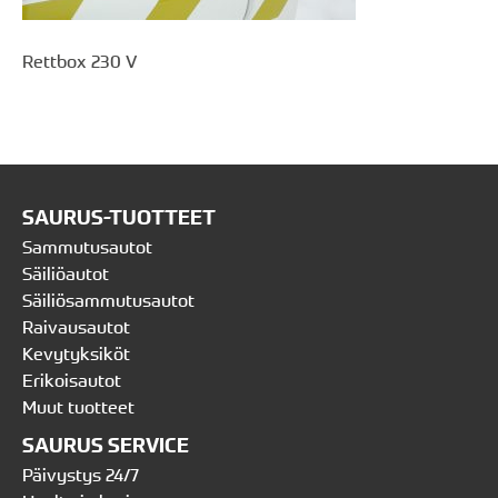
Rettbox 230 V
SAURUS-TUOTTEET
Sammutusautot
Säiliöautot
Säiliösammutusautot
Raivausautot
Kevytyksiköt
Erikoisautot
Muut tuotteet
SAURUS SERVICE
Päivystys 24/7