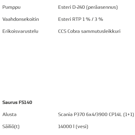
Pumppu
Esteri D-240 (peräasennus)
Vaahdonsekoitin
Esteri RTP 1 % / 3 %
Erikoisvarustelu
CCS Cobra sammutusleikkuri
Saurus FS140
Alusta
Scania P370 6x4/3900 CP14L (1+1)
Säiliö(t)
14000 l (vesi)