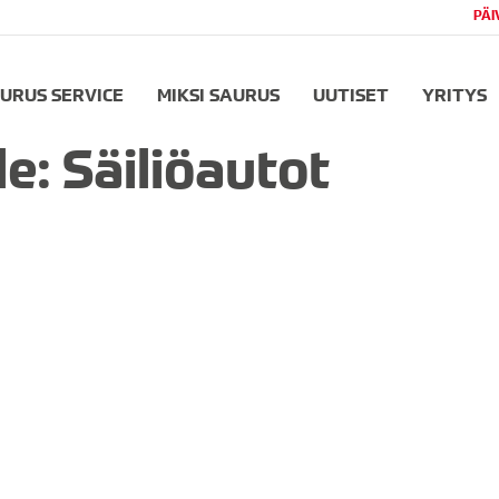
PÄI
URUS SERVICE
MIKSI SAURUS
UUTISET
YRITYS
le:
Säiliöautot