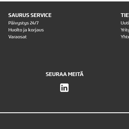
SAURUS SERVICE
TI
Päivystys 24/7
Uut
Huolto ja korjaus
Yrit
Varaosat
Yht
SEURAA MEITÄ