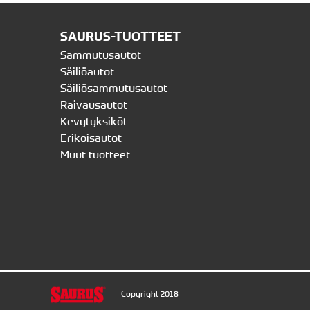
SAURUS-TUOTTEET
Sammutusautot
Säiliöautot
Säiliösammutusautot
Raivausautot
Kevytyksiköt
Erikoisautot
Muut tuotteet
Copyright 2018