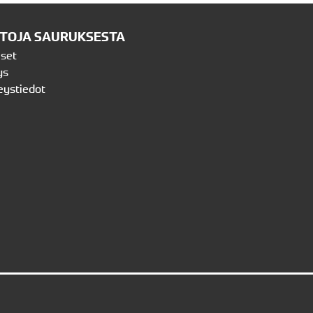
ETOJA SAURUKSESTA
iset
ys
eystiedot