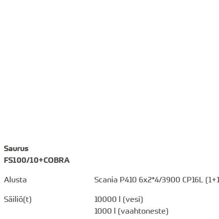
Saurus
FS100/10+COBRA
Alusta
Scania P410 6x2*4/3900 CP16L (1+
Säiliö(t)
10000 l (vesi)
1000 l (vaahtoneste)