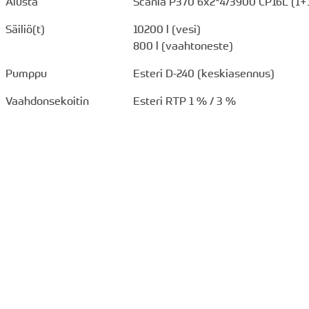
Alusta
Scania P370 6x2*4/3900 CP16L (1+
Säiliö(t)
10200 l (vesi)
800 l (vaahtoneste)
Pumppu
Esteri D-240 (keskiasennus)
Vaahdonsekoitin
Esteri RTP 1 % / 3 %