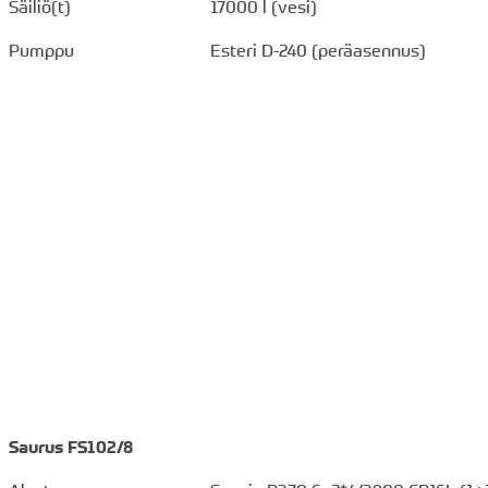
Säiliö(t)
17000 l (vesi)
Pumppu
Esteri D-240 (peräasennus)
Saurus FS102/8