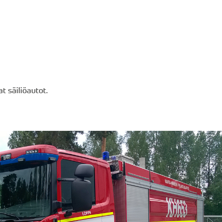
 säiliöautot.