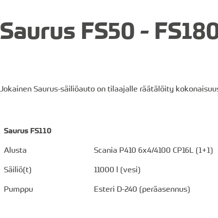
Saurus FS50 - FS18
Jokainen Saurus-säiliöauto on tilaajalle räätälöity kokonais
Saurus FS110
Alusta
Scania P410 6x4/4100 CP16L (1+1)
Säiliö(t)
11000 l (vesi)
Pumppu
Esteri D-240 (peräasennus)