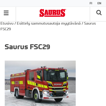
FI
EN
Etusivu
/
Esittely sammutusautoja myytävänä
/
Saurus
FSC29
Saurus FSC29