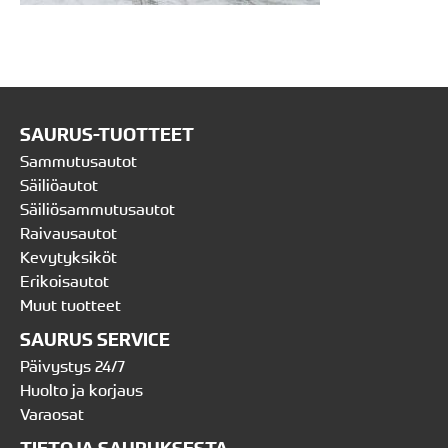
SAURUS-TUOTTEET
Sammutusautot
Säiliöautot
Säiliösammutusautot
Raivausautot
Kevytyksiköt
Erikoisautot
Muut tuotteet
SAURUS SERVICE
Päivystys 24/7
Huolto ja korjaus
Varaosat