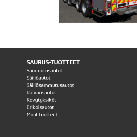
SAURUS-TUOTTEET
Sammutusautot
Säiliöautot
Säiliösammutusautot
Raivausautot
Kevytyksiköt
Erikoisautot
Muut tuotteet