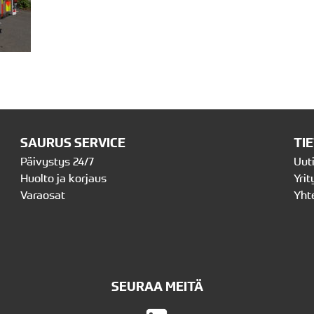
SAURUS SERVICE
TI
Päivystys 24/7
Uut
Huolto ja korjaus
Yrit
Varaosat
Yht
SEURAA MEITÄ