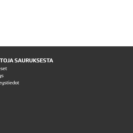
ETOJA SAURUKSESTA
iset
ys
eystiedot