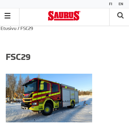
FI
EN
Etusivu
/
FSC29
FSC29