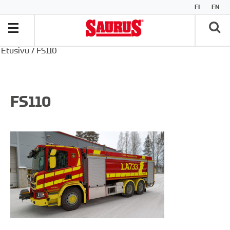
FI
EN
Etusivu
/
FS110
FS110