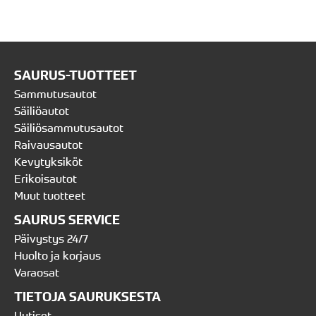
SAURUS-TUOTTEET
Sammutusautot
Säiliöautot
Säiliösammutusautot
Raivausautot
Kevytyksiköt
Erikoisautot
Muut tuotteet
SAURUS SERVICE
Päivystys 24/7
Huolto ja korjaus
Varaosat
TIETOJA SAURUKSESTA
Uutiset