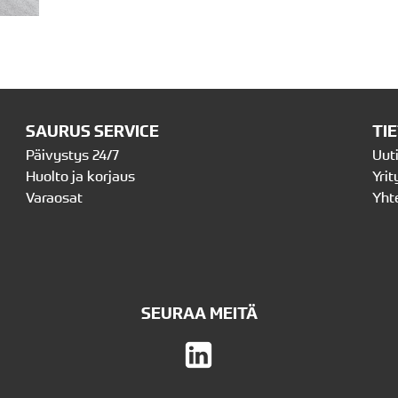
SAURUS SERVICE
TI
Päivystys 24/7
Uut
Huolto ja korjaus
Yrit
Varaosat
Yht
SEURAA MEITÄ