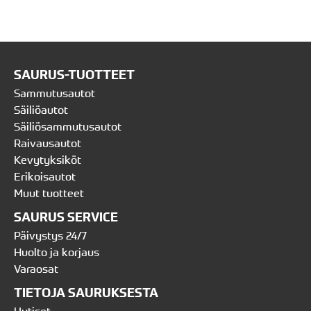
SAURUS-TUOTTEET
Sammutusautot
Säiliöautot
Säiliösammutusautot
Raivausautot
Kevytyksiköt
Erikoisautot
Muut tuotteet
SAURUS SERVICE
Päivystys 24/7
Huolto ja korjaus
Varaosat
TIETOJA SAURUKSESTA