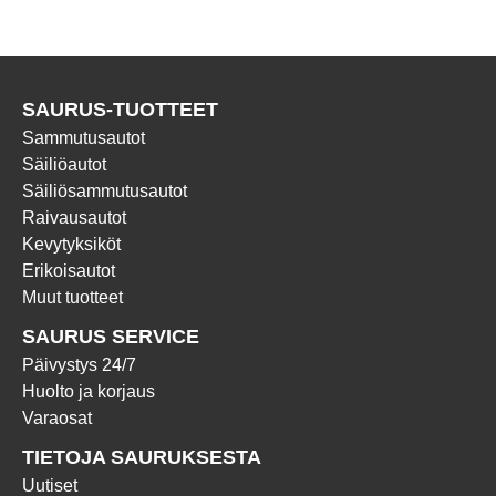
SAURUS-TUOTTEET
Sammutusautot
Säiliöautot
Säiliösammutusautot
Raivausautot
Kevytyksiköt
Erikoisautot
Muut tuotteet
SAURUS SERVICE
Päivystys 24/7
Huolto ja korjaus
Varaosat
TIETOJA SAURUKSESTA
Uutiset