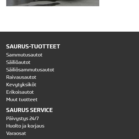
SAURUS-TUOTTEET
Sammutusautot
Säiliöautot
Säiliösammutusautot
Raivausautot
Kevytyksiköt
Erikoisautot
Muut tuotteet
SAURUS SERVICE
Päivystys 24/7
Huolto ja korjaus
Varaosat