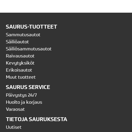
SAURUS-TUOTTEET
Sammutusautot
Säiliöautot
Säiliösammutusautot
Raivausautot
Kevytyksiköt
Erikoisautot
Muut tuotteet
SAURUS SERVICE
Päivystys 24/7
Huolto ja korjaus
Varaosat
TIETOJA SAURUKSESTA
Uutiset