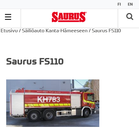
FI
EN
Etusivu
/
Säiliöauto Kanta-Hämeeseen
/
Saurus FS110
Saurus FS110