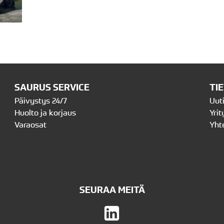
SAURUS SERVICE
TI
Päivystys 24/7
Uut
Huolto ja korjaus
Yrit
Varaosat
Yht
SEURAA MEITÄ