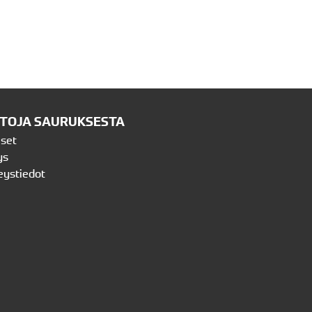
ETOJA SAURUKSESTA
iset
ys
eystiedot