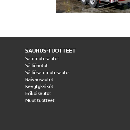
SAURUS-TUOTTEET
Sammutusautot
Säiliöautot
Säiliösammutusautot
Raivausautot
Kevytyksiköt
Erikoisautot
Muut tuotteet