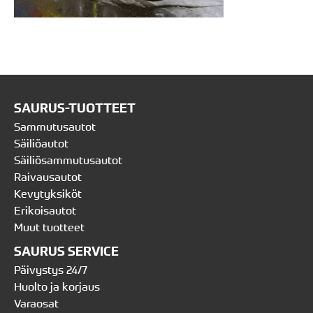
SAURUS-TUOTTEET
Sammutusautot
Säiliöautot
Säiliösammutusautot
Raivausautot
Kevytyksiköt
Erikoisautot
Muut tuotteet
SAURUS SERVICE
Päivystys 24/7
Huolto ja korjaus
Varaosat