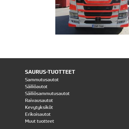
SAURUS-TUOTTEET
Sammutusautot
Säiliöautot
Säiliösammutusautot
Raivausautot
Kevytyksiköt
Erikoisautot
Muut tuotteet