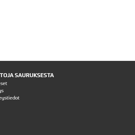
ETOJA SAURUKSESTA
iset
ys
eystiedot