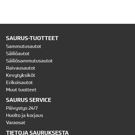
SAURUS-TUOTTEET
Sammutusautot
Säiliöautot
Säiliösammutusautot
Raivausautot
Kevytyksiköt
Erikoisautot
Muut tuotteet
SAURUS SERVICE
Päivystys 24/7
Huolto ja korjaus
Varaosat
TIETOJA SAURUKSESTA