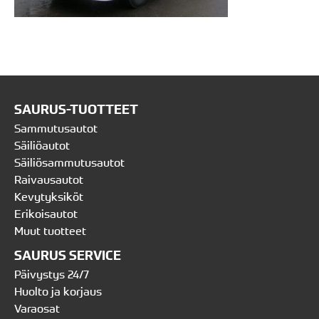
SAURUS-TUOTTEET
Sammutusautot
Säiliöautot
Säiliösammutusautot
Raivausautot
Kevytyksiköt
Erikoisautot
Muut tuotteet
SAURUS SERVICE
Päivystys 24/7
Huolto ja korjaus
Varaosat