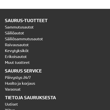
SAURUS-TUOTTEET
Sammutusautot
Säiliöautot
Säiliösammutusautot
Raivausautot
Kevytyksiköt
Erikoisautot
Muut tuotteet
SAURUS SERVICE
Päivystys 24/7
Huolto ja korjaus
Varaosat
TIETOJA SAURUKSESTA
Uutiset