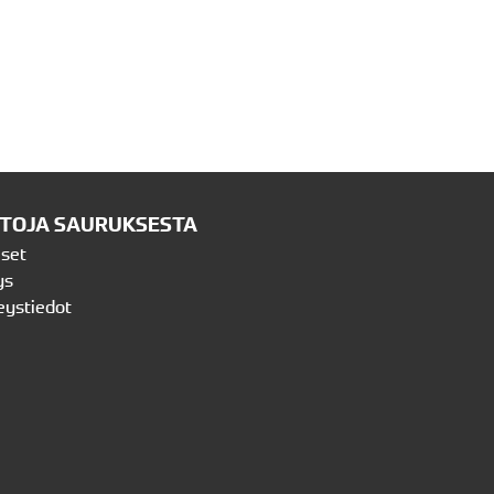
ETOJA SAURUKSESTA
iset
ys
eystiedot