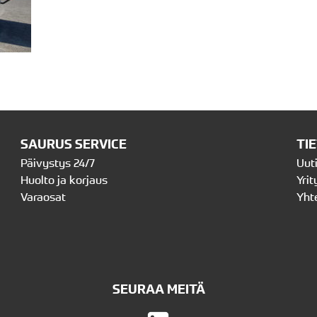
SAURUS SERVICE
TI
Päivystys 24/7
Uut
Huolto ja korjaus
Yrit
Varaosat
Yht
SEURAA MEITÄ