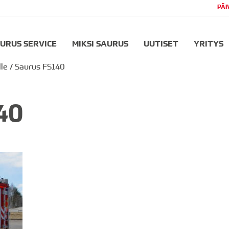
PÄI
URUS SERVICE
MIKSI SAURUS
UUTISET
YRITYS
lle
/
Saurus FS140
40