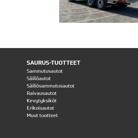
SAURUS-TUOTTEET
Sammutusautot
Säiliöautot
Säiliösammutusautot
Raivausautot
Kevytyksiköt
Erikoisautot
Muut tuotteet