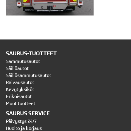
SAURUS-TUOTTEET
Sammutusautot
Säiliöautot
Säiliösammutusautot
Raivausautot
Kevytyksiköt
Erikoisautot
Muut tuotteet
SAURUS SERVICE
Päivystys 24/7
Huolto ja korjaus