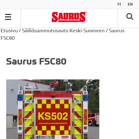
FI
EN
Etusivu
/
Säiliösammutusauto Keski-Suomeen
/
Saurus
FSC80
Saurus FSC80