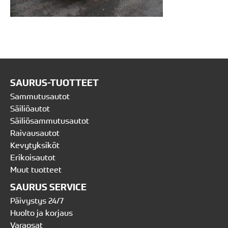
SAURUS-TUOTTEET
Sammutusautot
Säiliöautot
Säiliösammutusautot
Raivausautot
Kevytyksiköt
Erikoisautot
Muut tuotteet
SAURUS SERVICE
Päivystys 24/7
Huolto ja korjaus
Varaosat