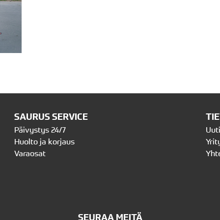
SAURUS SERVICE
TI
Päivystys 24/7
Uut
Huolto ja korjaus
Yrit
Varaosat
Yht
SEURAA MEITÄ