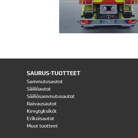
SAURUS-TUOTTEET
Sammutusautot
Säiliöautot
Säiliösammutusautot
Raivausautot
Kevytyksiköt
Erikoisautot
Muut tuotteet