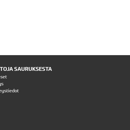
ETOJA SAURUKSESTA
iset
ys
eystiedot