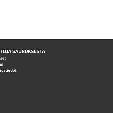
ETOJA SAURUKSESTA
iset
ys
eystiedot