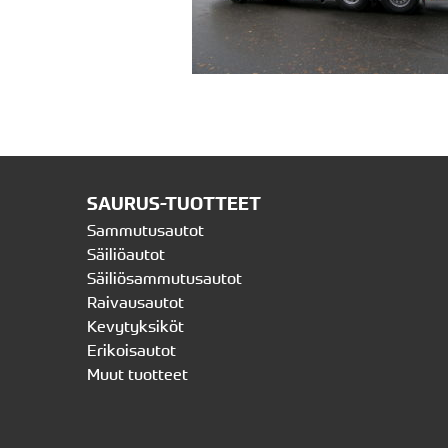
SAURUS-TUOTTEET
Sammutusautot
Säiliöautot
Säiliösammutusautot
Raivausautot
Kevytyksiköt
Erikoisautot
Muut tuotteet