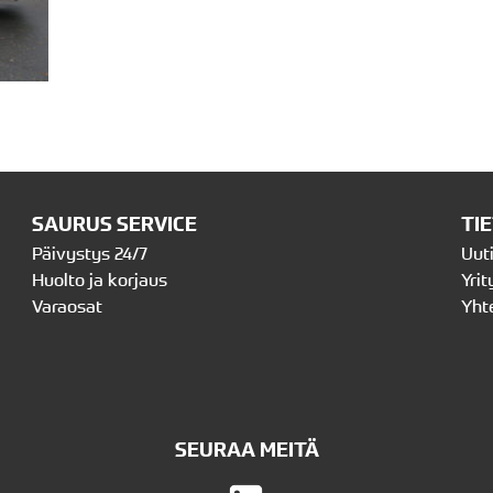
SAURUS SERVICE
TI
Päivystys 24/7
Uut
Huolto ja korjaus
Yrit
Varaosat
Yht
SEURAA MEITÄ