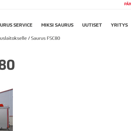
PÄI
URUS SERVICE
MIKSI SAURUS
UUTISET
YRITYS
slaitokselle
/
Saurus FSC80
80