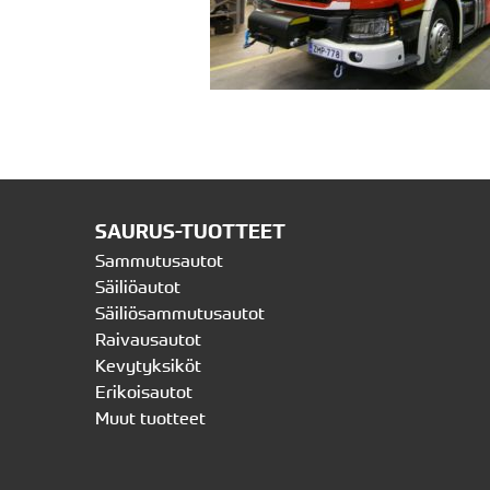
SAURUS-TUOTTEET
Sammutusautot
Säiliöautot
Säiliösammutusautot
Raivausautot
Kevytyksiköt
Erikoisautot
Muut tuotteet