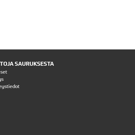
ETOJA SAURUKSESTA
iset
ys
eystiedot