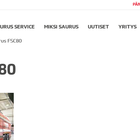
PÄI
URUS SERVICE
MIKSI SAURUS
UUTISET
YRITYS
rus FSC80
80