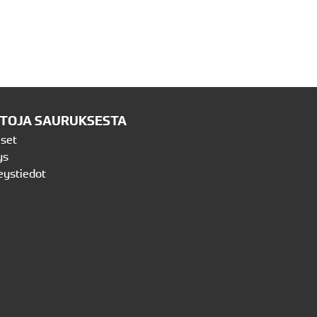
ETOJA SAURUKSESTA
iset
ys
eystiedot