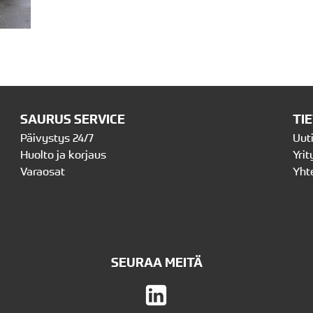
SAURUS SERVICE
TI
Päivystys 24/7
Uut
Huolto ja korjaus
Yrit
Varaosat
Yht
SEURAA MEITÄ