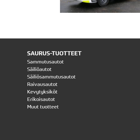
SAURUS-TUOTTEET
Sammutusautot
Säiliöautot
Säiliösammutusautot
Raivausautot
Kevytyksiköt
Erikoisautot
Muut tuotteet