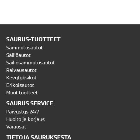
SAURUS-TUOTTEET
Sammutusautot
Säiliöautot
Säiliösammutusautot
Raivausautot
Kevytyksiköt
Erikoisautot
Muut tuotteet
SAURUS SERVICE
Päivystys 24/7
Huolto ja korjaus
Varaosat
TIETOJA SAURUKSESTA