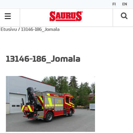
FI
EN
Etusivu
/
13146-186_Jomala
13146-186_Jomala