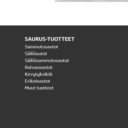
SAURUS-TUOTTEET
Sammutusautot
Säiliöautot
Säiliösammutusautot
Raivausautot
Kevytyksiköt
Erikoisautot
Muut tuotteet