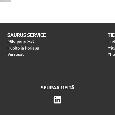
SAURUS SERVICE
TI
Päivystys 24/7
Uut
Huolto ja korjaus
Yrit
Varaosat
Yht
SEURAA MEITÄ