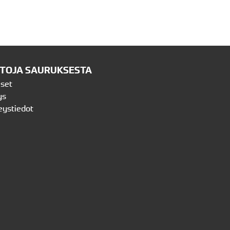
ETOJA SAURUKSESTA
iset
ys
eystiedot