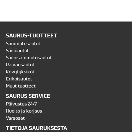
SAURUS-TUOTTEET
Sammutusautot
Säiliöautot
Säiliösammutusautot
Raivausautot
Kevytyksiköt
Erikoisautot
Muut tuotteet
SAURUS SERVICE
Päivystys 24/7
Huolto ja korjaus
Varaosat
TIETOJA SAURUKSESTA