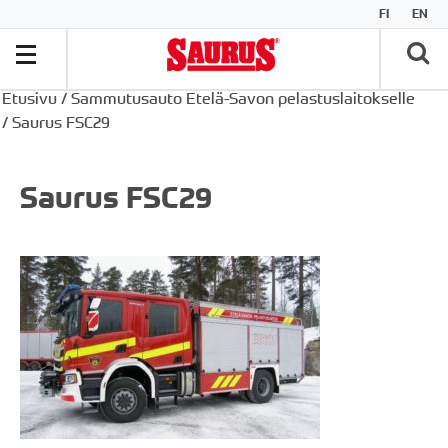
FI
EN
Etusivu
/
Sammutusauto Etelä-Savon pelastuslaitokselle
/
Saurus FSC29
Saurus FSC29