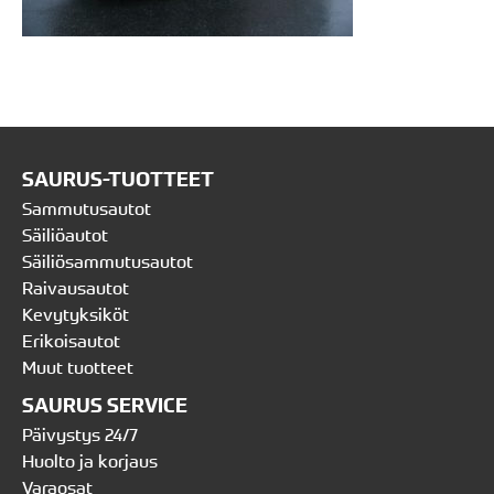
SAURUS-TUOTTEET
Sammutusautot
Säiliöautot
Säiliösammutusautot
Raivausautot
Kevytyksiköt
Erikoisautot
Muut tuotteet
SAURUS SERVICE
Päivystys 24/7
Huolto ja korjaus
Varaosat