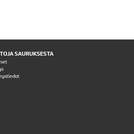
ETOJA SAURUKSESTA
iset
ys
eystiedot