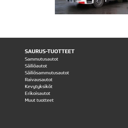
SAURUS-TUOTTEET
Sammutusautot
Säiliöautot
Säiliösammutusautot
Raivausautot
Kevytyksiköt
Erikoisautot
Muut tuotteet