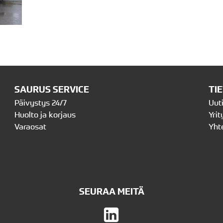
SAURUS SERVICE
TI
Päivystys 24/7
Uut
Huolto ja korjaus
Yrit
Varaosat
Yht
SEURAA MEITÄ