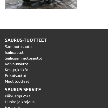
SAURUS-TUOTTEET
Sammutusautot
Säiliöautot
Säiliösammutusautot
Raivausautot
Kevytyksiköt
Erikoisautot
Muut tuotteet
SAURUS SERVICE
Päivystys 24/7
Huolto ja korjaus
Varaosat