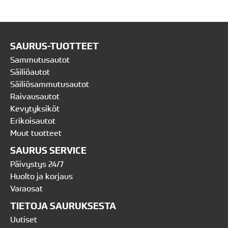
SAURUS-TUOTTEET
Sammutusautot
Säiliöautot
Säiliösammutusautot
Raivausautot
Kevytyksiköt
Erikoisautot
Muut tuotteet
SAURUS SERVICE
Päivystys 24/7
Huolto ja korjaus
Varaosat
TIETOJA SAURUKSESTA
Uutiset