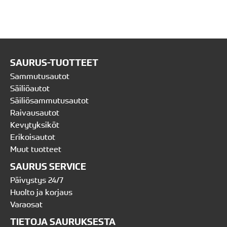
SAURUS-TUOTTEET
Sammutusautot
Säiliöautot
Säiliösammutusautot
Raivausautot
Kevytyksiköt
Erikoisautot
Muut tuotteet
SAURUS SERVICE
Päivystys 24/7
Huolto ja korjaus
Varaosat
TIETOJA SAURUKSESTA