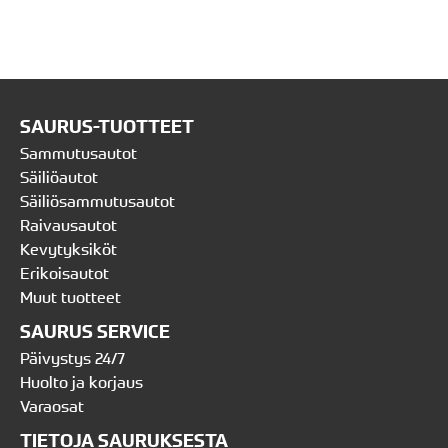
SAURUS-TUOTTEET
Sammutusautot
Säiliöautot
Säiliösammutusautot
Raivausautot
Kevytyksiköt
Erikoisautot
Muut tuotteet
SAURUS SERVICE
Päivystys 24/7
Huolto ja korjaus
Varaosat
TIETOJA SAURUKSESTA