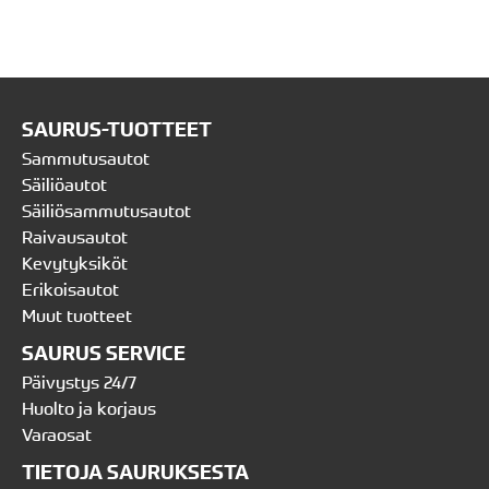
SAURUS-TUOTTEET
Sammutusautot
Säiliöautot
Säiliösammutusautot
Raivausautot
Kevytyksiköt
Erikoisautot
Muut tuotteet
SAURUS SERVICE
Päivystys 24/7
Huolto ja korjaus
Varaosat
TIETOJA SAURUKSESTA