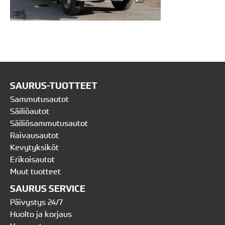
SAURUS-TUOTTEET
Sammutusautot
Säiliöautot
Säiliösammutusautot
Raivausautot
Kevytyksiköt
Erikoisautot
Muut tuotteet
SAURUS SERVICE
Päivystys 24/7
Huolto ja korjaus