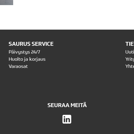
SAURUS SERVICE
TI
Päivystys 24/7
Uut
Huolto ja korjaus
Yrit
Varaosat
Yht
SEURAA MEITÄ