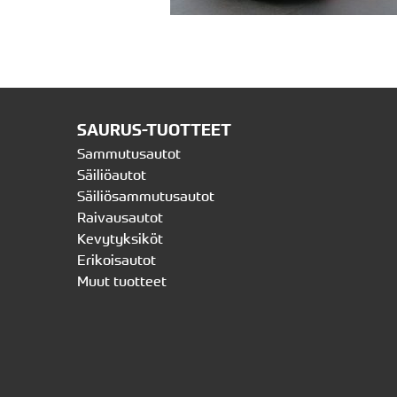
SAURUS-TUOTTEET
Sammutusautot
Säiliöautot
Säiliösammutusautot
Raivausautot
Kevytyksiköt
Erikoisautot
Muut tuotteet