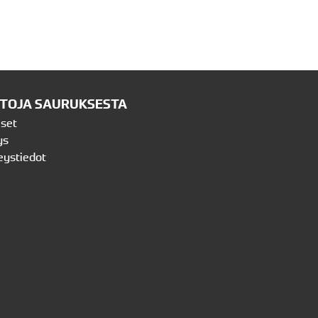
ETOJA SAURUKSESTA
iset
ys
eystiedot