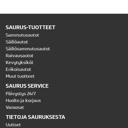
SAURUS-TUOTTEET
Sammutusautot
Säiliöautot
Säiliösammutusautot
Raivausautot
Kevytyksiköt
Erikoisautot
Muut tuotteet
SAURUS SERVICE
Päivystys 24/7
Huolto ja korjaus
Varaosat
TIETOJA SAURUKSESTA
Uutiset