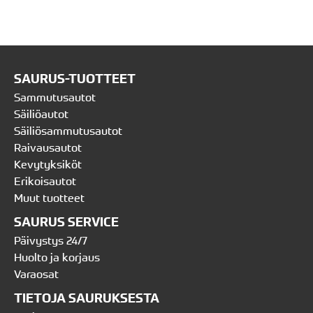
SAURUS-TUOTTEET
Sammutusautot
Säiliöautot
Säiliösammutusautot
Raivausautot
Kevytyksiköt
Erikoisautot
Muut tuotteet
SAURUS SERVICE
Päivystys 24/7
Huolto ja korjaus
Varaosat
TIETOJA SAURUKSESTA