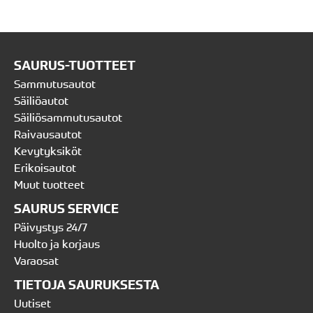
SAURUS-TUOTTEET
Sammutusautot
Säiliöautot
Säiliösammutusautot
Raivausautot
Kevytyksiköt
Erikoisautot
Muut tuotteet
SAURUS SERVICE
Päivystys 24/7
Huolto ja korjaus
Varaosat
TIETOJA SAURUKSESTA
Uutiset