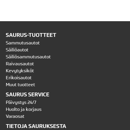
SAURUS-TUOTTEET
Sammutusautot
Säiliöautot
Säiliösammutusautot
Raivausautot
Kevytyksiköt
Erikoisautot
Muut tuotteet
SAURUS SERVICE
Päivystys 24/7
Huolto ja korjaus
Varaosat
TIETOJA SAURUKSESTA