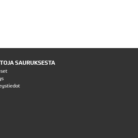
ETOJA SAURUKSESTA
iset
ys
eystiedot