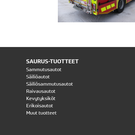
SAURUS-TUOTTEET
Sammutusautot
Säiliöautot
Säiliösammutusautot
Raivausautot
Kevytyksiköt
Erikoisautot
Muut tuotteet