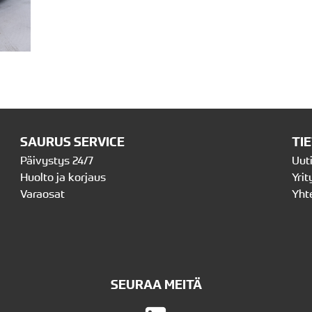
SAURUS SERVICE
TI
Päivystys 24/7
Uut
Huolto ja korjaus
Yrit
Varaosat
Yht
SEURAA MEITÄ