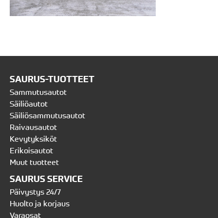
SAURUS-TUOTTEET
Sammutusautot
Säiliöautot
Säiliösammutusautot
Raivausautot
Kevytyksiköt
Erikoisautot
Muut tuotteet
SAURUS SERVICE
Päivystys 24/7
Huolto ja korjaus
Varaosat