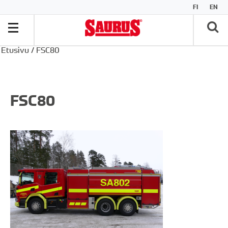
FI
EN
Etusivu
/
FSC80
FSC80