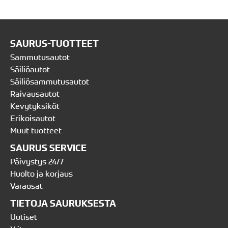
SAURUS-TUOTTEET
Sammutusautot
Säiliöautot
Säiliösammutusautot
Raivausautot
Kevytyksiköt
Erikoisautot
Muut tuotteet
SAURUS SERVICE
Päivystys 24/7
Huolto ja korjaus
Varaosat
TIETOJA SAURUKSESTA
Uutiset